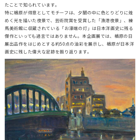
たことで知られています。
特に楢原が得意としてモチーフは、夕闇の中に色とりどりに煌
めく光を描いた夜景で、芸術院賞を受賞した「漁港夜景」、練
馬美術館に収蔵されている「お濠端の灯」は日本洋画史に残る
傑作といっても過言ではありません。本企画展では、楢原の日
展出品作をはじめとする約50点の油彩を展示し、楢原が日本洋
画史に残した偉大な足跡を振り返ります。